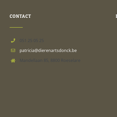
CONTACT
051 25 05 25
patricia@dierenartsdonck.be
Mandellaan 85, 8800 Roeselare