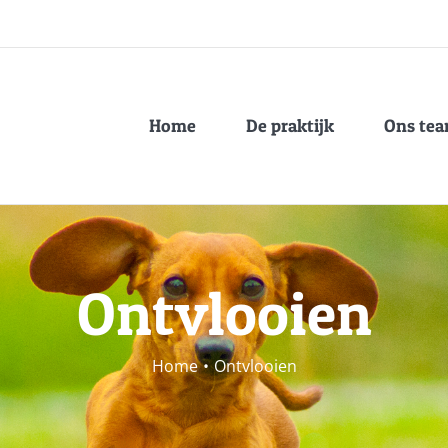
Home
De praktijk
Ons te
Ontvlooien
Home
•
Ontvlooien