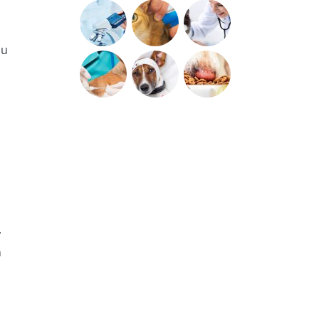
 u
.
n