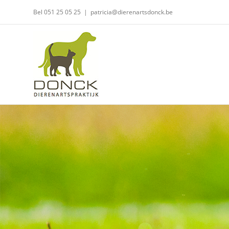
Skip
Bel 051 25 05 25
|
patricia@dierenartsdonck.be
to
content