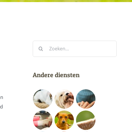
Zoeken...
Andere diensten
en
md