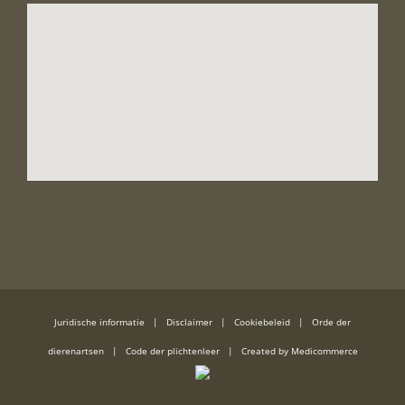
Juridische informatie
|
Disclaimer
|
Cookiebeleid
|
Orde der
dierenartsen
|
Code der plichtenleer
| Created by
Medicommerce