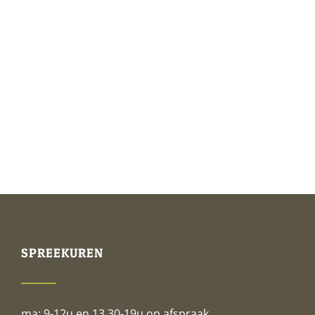
Wanneer echografie bij uw huisdier? Met
echografie kunnen we goed de omtrek
maar ook de interne structuur van elk
orgaan zien. Dit in tegenstelling tot
SPREEKUREN
ma: 9-12u en 13.30-19u op afspraak