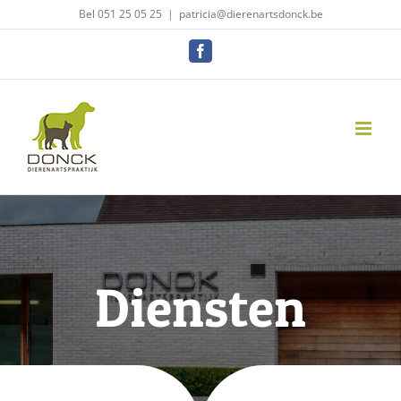
Skip
Bel 051 25 05 25
|
patricia@dierenartsdonck.be
to
Facebook
content
Diensten