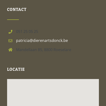
CONTACT
051 25 05 25
patricia@dierenartsdonck.be
Mandellaan 85, 8800 Roeselare
LOCATIE