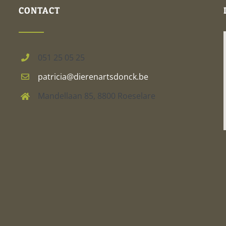
CONTACT
051 25 05 25
patricia@dierenartsdonck.be
Mandellaan 85, 8800 Roeselare