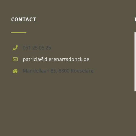
CONTACT
051 25 05 25
patricia@dierenartsdonck.be
Mandellaan 85, 8800 Roeselare